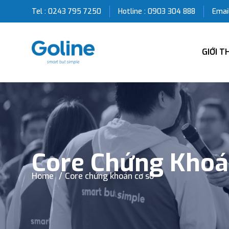
Tel : 0243 795 7250
Hotline :
0903 304 888
Email
GIỚI T
Core Chứng Khoá
Home
Core chứng khoán cơ sở