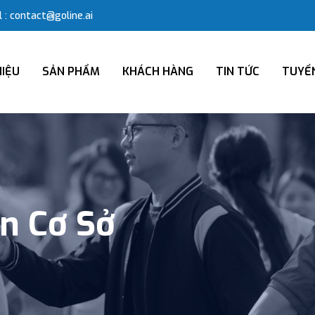
 : contact@goline.ai
HIỆU
SẢN PHẨM
KHÁCH HÀNG
TIN TỨC
TUYỂ
n Cơ Sở