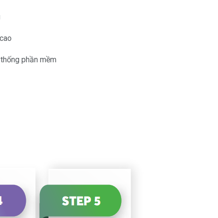
g
 cao
ệ thống phần mềm