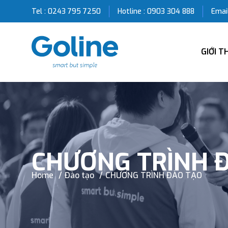
Tel : 0243 795 7250
Hotline :
0903 304 888
Email
GIỚI T
CHƯƠNG TRÌNH 
Home
Đào tạo
CHƯƠNG TRÌNH ĐÀO TẠO