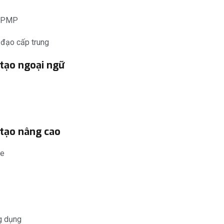
n PMP
 đạo cấp trung
tạo ngoại ngữ
 tạo nâng cao
ce
g dụng