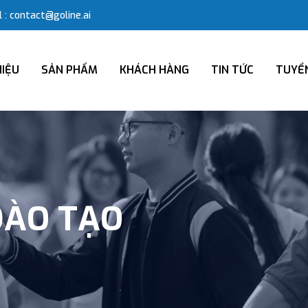
 : contact@goline.ai
HIỆU
SẢN PHẨM
KHÁCH HÀNG
TIN TỨC
TUYỂ
ĐÀO TẠO