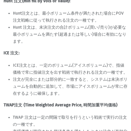
Hunt 注文(min fill by vols or value):
Hunt注文とは、最小ボリューム条件が満たされた場合にPOV
注文戦略に従って執行される注文の一種です。
Hunt 注文は、未決注文の合計ボリューム(買い/売り)が必要な
最小ボリュームを満たす(超過または等しい)場合に有効になり
ます。
ICE 注文:
ICE注文とは、一定のボリューム(アイスボリューム)で、指値
価格で常に指値注文を出す戦術で執行される注文の一種です。
注文が完全にまたは部分的に一致すると、システムは未決ボリ
ュームを自動的に追加して、市場にアイスボリュームが常に存
在するように確保します。
TWAP注文 (Time Weighted Average Price, 時間加重平均価格)
TWAP 注文は一定の間隔で取引を行うという戦術で実行の注文
の一種です。